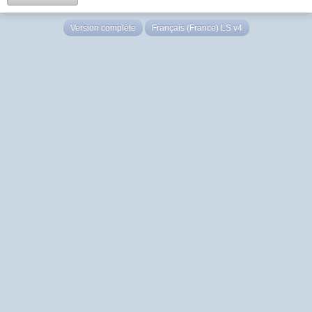
Version complète
Français (France) LS v4