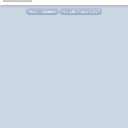
Version complète
Français (France) LS v4