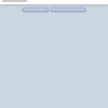
Version complète
Français (France) LS v4