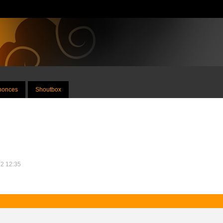
nnonces
Shoutbox
12 12:35