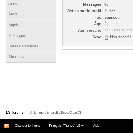
Aime
Messages
46
Visites sur le profil
11 683
Amis
Titre
Sunriseur
Âge
Âge inconnu
Sujets
Anniversaire
Anniversaire inc
Messages
Sexe
Non spécifié
Petites annonces
Shoutbox
→
LS forums
Affichage d'un profil : SuperClapx78
Changer le thème
Français (France) LS v4
Aide