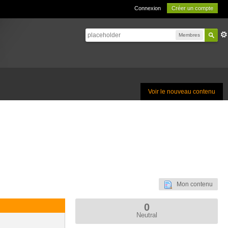
Connexion
Créer un compte
Membres
Voir le nouveau contenu
Mon contenu
0
Neutral