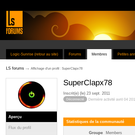
Logic-Sunrise (retour au site)
Forums
Membres
Petites a
→
LS forums
Affichage d'un profil : SuperClapx78
SuperClapx78
Inscrit(e) (le) 23 sept. 2011
Déconnecté
Dernière activité avril 04 20
Aperçu
Statistiques de la communauté
Flux du profil
Groupe
Members