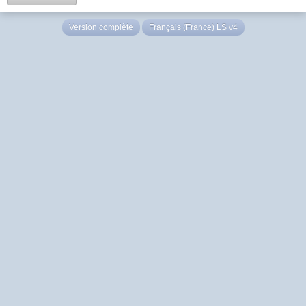
Version complète
Français (France) LS v4