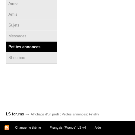
Aime
Amis
Sujets
Messages
Petites annonces
Shoutbox
→
LS forums
Affichage d'un profil : Petites annonces: Finality
Changer le thème
Français (France) LS v4
Aide