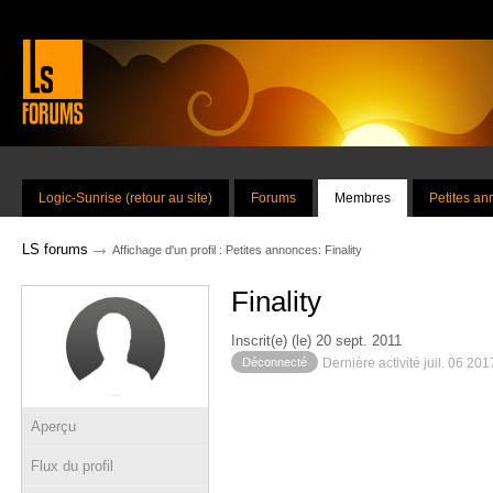
Logic-Sunrise (retour au site)
Forums
Membres
Petites a
→
LS forums
Affichage d'un profil : Petites annonces: Finality
Finality
Inscrit(e) (le) 20 sept. 2011
Déconnecté
Dernière activité juil. 06 20
Aperçu
Flux du profil