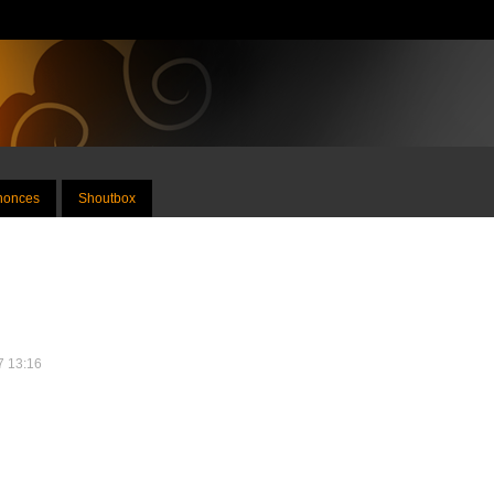
nnonces
Shoutbox
17 13:16