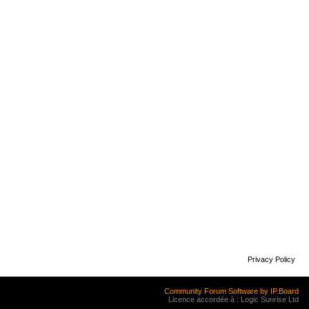
Privacy Policy
Community Forum Software by IP.Board
Licence accordée à : Logic Sunrise Ltd