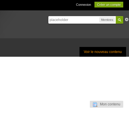
Connexion
Créer un compte
Membres
Voir le nouveau contenu
Mon contenu