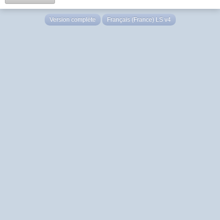
Version complète
Français (France) LS v4