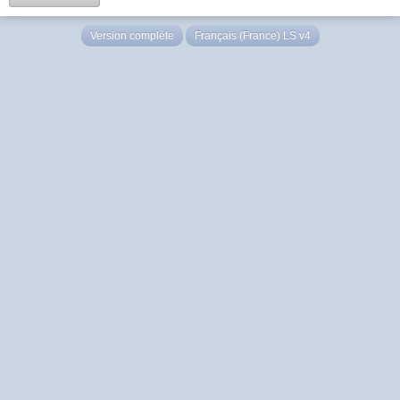
Version complète
Français (France) LS v4