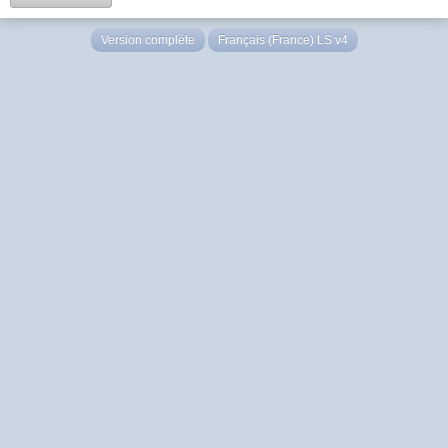
Version complète
Français (France) LS v4