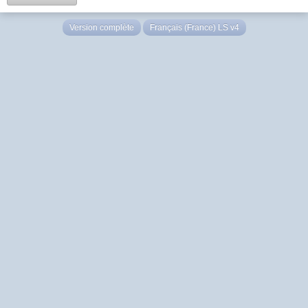
Version complète
Français (France) LS v4