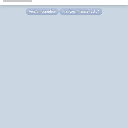
Version complète
Français (France) LS v4