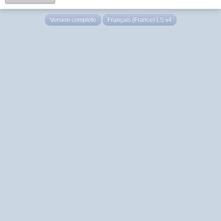
Version complète
Français (France) LS v4