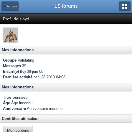
LS forums
← Accueil
Profil de sloyd
Mes informations
Groupe
Validating
Messages
39
Inscrit(e) (le)
08-juin 08
Dernière activité
oct. 28 2013 04:08
Mes informations
Titre
Sunriseur
Âge
Âge inconnu
Anniversaire
Anniversaire inconnu
Contrôles utilisateur
Mon contenu