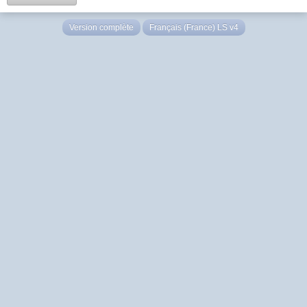
Version complète
Français (France) LS v4