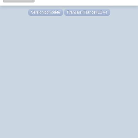
Version complète
Français (France) LS v4