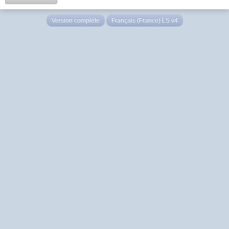
Version complète
Français (France) LS v4