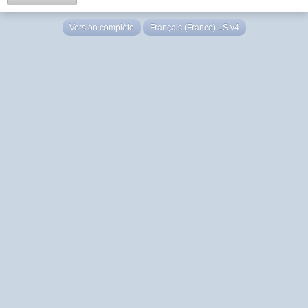
Version complète
Français (France) LS v4