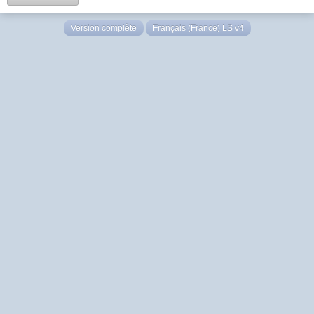
Version complète
Français (France) LS v4