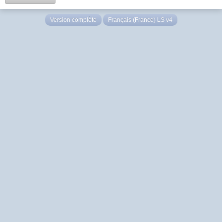
Version complète
Français (France) LS v4