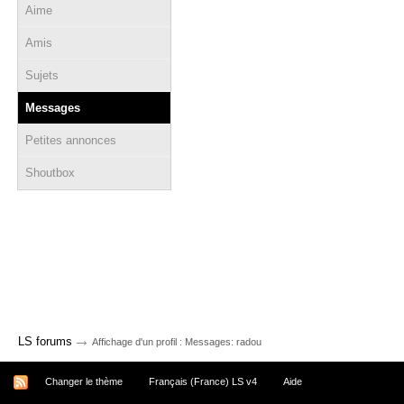
Aime
Amis
Sujets
Messages
Petites annonces
Shoutbox
→
LS forums
Affichage d'un profil : Messages: radou
Changer le thème
Français (France) LS v4
Aide