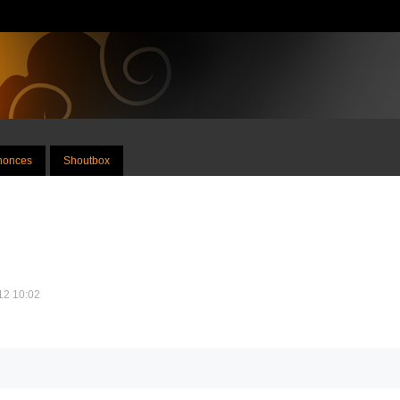
nnonces
Shoutbox
012 10:02