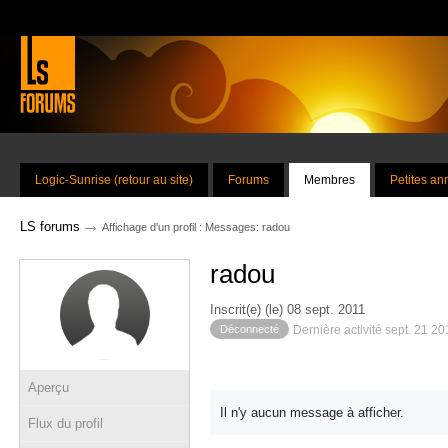
Logic-Sunrise (retour au site)
Forums
Membres
Petites a
→
LS forums
Affichage d'un profil : Messages: radou
radou
Inscrit(e) (le) 08 sept. 2011
Déconnecté
Dernière activité sept. 21 2
Aperçu
Il n'y aucun message à afficher.
Flux du profil