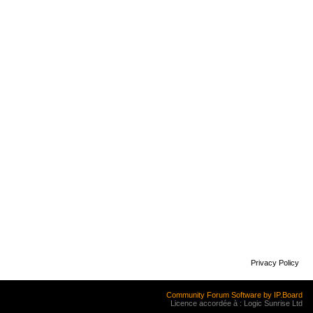
Privacy Policy
Community Forum Software by IP.Board
Licence accordée à : Logic Sunrise Ltd