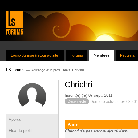
Logic-Sunrise (retour au site)
Forums
Membres
Petites a
→
LS forums
Affichage d'un profil : Amis: Chrichri
Chrichri
Inscrit(e) (le) 07 sept. 2011
Déconnecté
Dernière activité nov. 03 20
Aperçu
Amis
Flux du profil
Chrichri n'a pas encore ajouté d'ami.