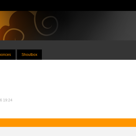
nnonces
Shoutbox
16 19:24