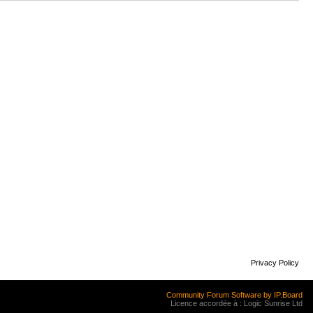
Privacy Policy
Community Forum Software by IP.Board
Licence accordée à : Logic Sunrise Ltd