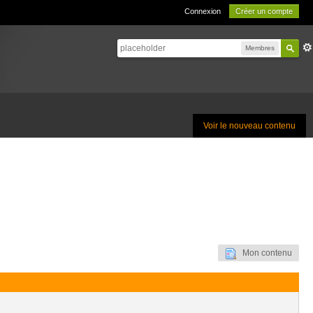
Connexion
Créer un compte
Membres
Voir le nouveau contenu
Mon contenu