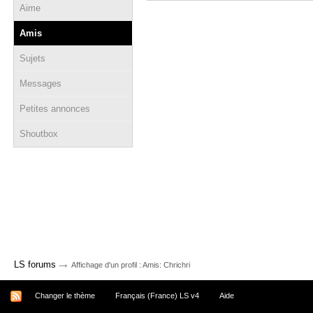
Aime
Amis
Sujets
Messages
Petites annonces
Shoutbox
→
LS forums
Affichage d'un profil : Amis: Chrichri
Changer le thème
Français (France) LS v4
Aide