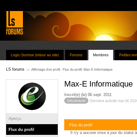
Logic-Sunrise (retour au site)
Forums
Membres
Petites a
→
LS forums
Affichage d'un profil : Flux du profil: Max-E Informatique
Max-E Informatique
Inscrit(e) (le) 06 sept. 2011
Déconnecté
Dernière activité mai 06 20
Aperçu
Flux du profil
Flux du profil
Il n'y a aucune mise à jour du statut à