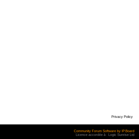
Privacy Policy
Community Forum Software by IP.Board
Licence accordée à : Logic Sunrise Ltd