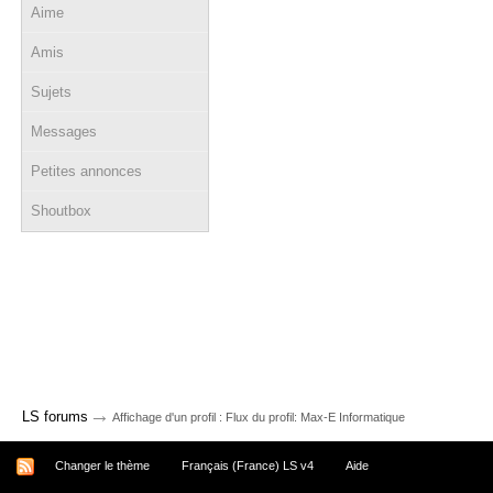
Aime
Amis
Sujets
Messages
Petites annonces
Shoutbox
→
LS forums
Affichage d'un profil : Flux du profil: Max-E Informatique
Changer le thème
Français (France) LS v4
Aide