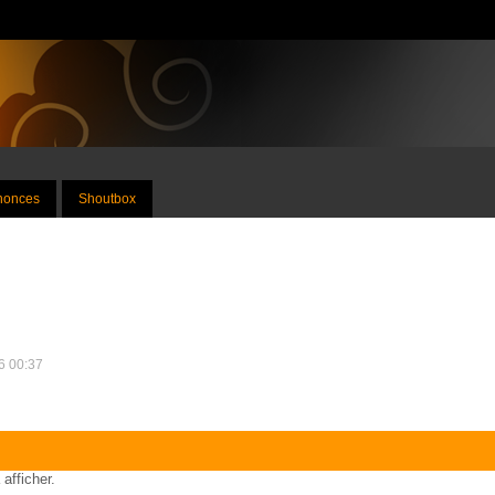
nnonces
Shoutbox
26 00:37
 afficher.