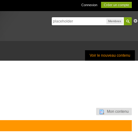
Connexion
Créer un compte
Membres
Voir le nouveau contenu
Mon contenu