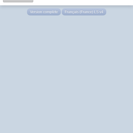
Version complète
Français (France) LS v4