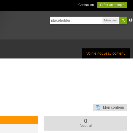
Connexion
Créer un compte
Membres
Voir le nouveau contenu
Mon contenu
0
Neutral