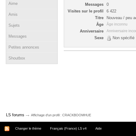
Aime
Messages
0
Visites sur le profil
6 422
Amis
Titre
Nouveau / peu ac
Âge
Âge inconnu
Sujets
Anniversaire
Anniversaire inc
Messages
Sexe
Non spécifié
Petites annonces
Shoutbox
→
LS forums
Affichage d'un profil : CRACKBOOMHUE
Changer le thème
Français (France) LS v4
Aide