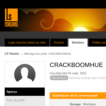
Logic-Sunrise (retour au site)
Forums
Membres
Petites a
→
LS forums
Affichage d'un profil : CRACKBOOMHUE
CRACKBOOMHUE
Inscrit(e) (le) 03 sept. 2011
Déconnecté
Dernière activité sept. 03 2
Aperçu
Statistiques de la communauté
Flux du profil
Groupe
Members