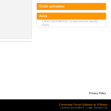
Outils utilisateur
Amis
CRACKBOOMHUE n'a pas encore ajouté
d'ami.
Privacy Policy
Community Forum Software by IP.Board
Licence accordée à : Logic Sunrise Ltd