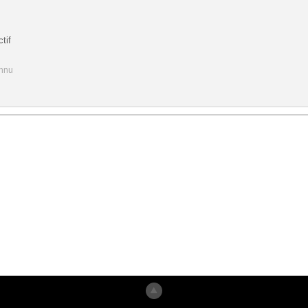
tif
onnu