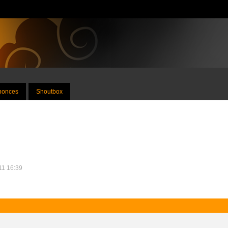
nnonces
Shoutbox
011 16:39