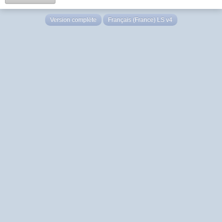
Version complète
Français (France) LS v4