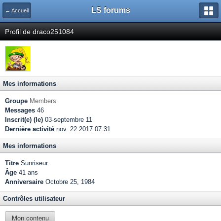
LS forums
← Accueil
Profil de draco251084
Mes informations
Groupe
Members
Messages
46
Inscrit(e) (le)
03-septembre 11
Dernière activité
nov. 22 2017 07:31
Mes informations
Titre
Sunriseur
Âge
41 ans
Anniversaire
Octobre 25, 1984
Contrôles utilisateur
Mon contenu