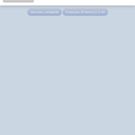
Version complète
Français (France) LS v4