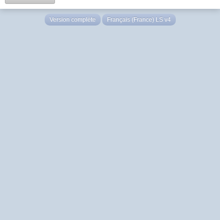
Version complète
Français (France) LS v4