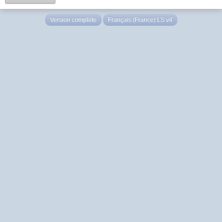
Version complète
Français (France) LS v4