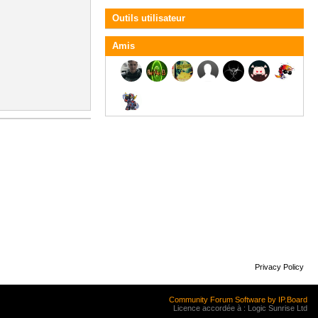
Outils utilisateur
Amis
Privacy Policy
Community Forum Software by IP.Board
Licence accordée à : Logic Sunrise Ltd