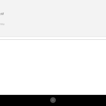
tif
onnu