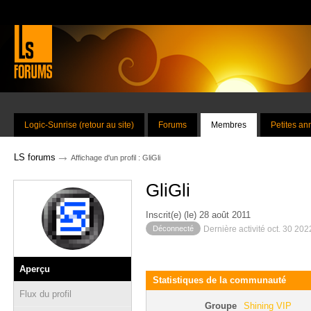
Logic-Sunrise (retour au site)
Forums
Membres
Petites a
→
LS forums
Affichage d'un profil : GliGli
GliGli
Inscrit(e) (le) 28 août 2011
Déconnecté
Dernière activité oct. 30 20
Aperçu
Statistiques de la communauté
Flux du profil
Groupe
Shining VIP