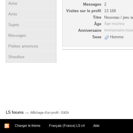
Aime
Messages
2
Visites sur le profil
13 168
Amis
Titre
Nouveau / peu ac
Âge
Âge inconnu
Sujets
Anniversaire
Anniversaire inc
Messages
Sexe
Homme
Petites annonces
Shoutbox
→
LS forums
Affichage d'un profil : GliGli
Changer le thème
Français (France) LS v4
Aide