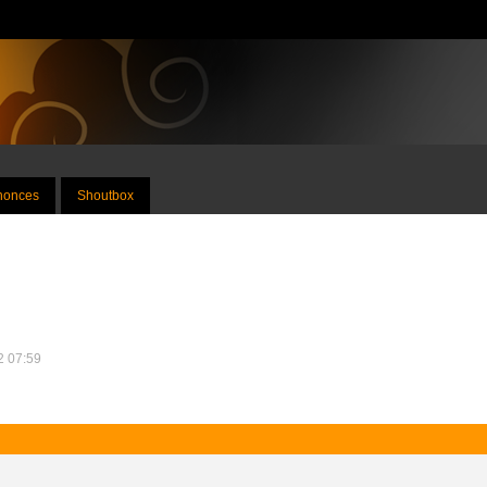
nnonces
Shoutbox
22 07:59