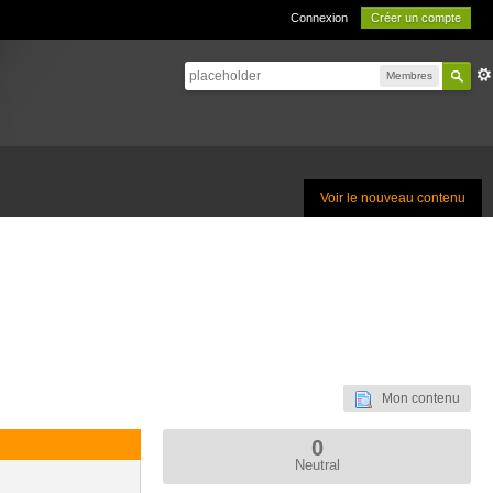
Connexion
Créer un compte
Membres
Voir le nouveau contenu
Mon contenu
0
Neutral