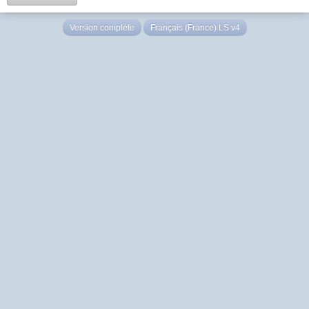
Version complète
Français (France) LS v4