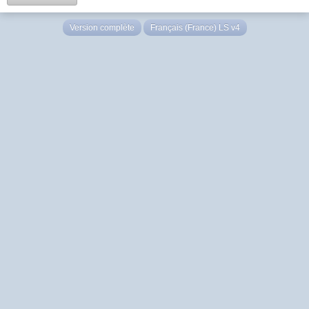
Version complète
Français (France) LS v4