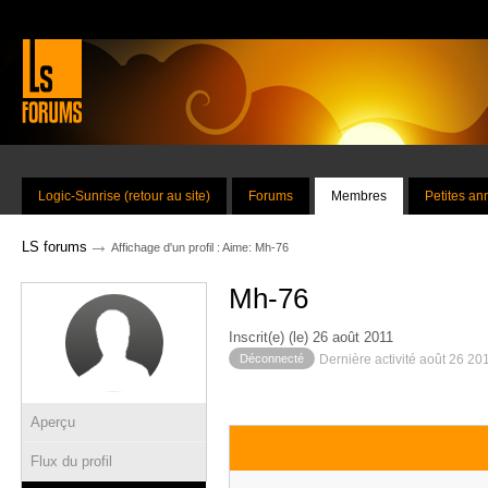
Logic-Sunrise (retour au site)
Forums
Membres
Petites a
→
LS forums
Affichage d'un profil : Aime: Mh-76
Mh-76
Inscrit(e) (le) 26 août 2011
Déconnecté
Dernière activité août 26 20
Aperçu
Flux du profil