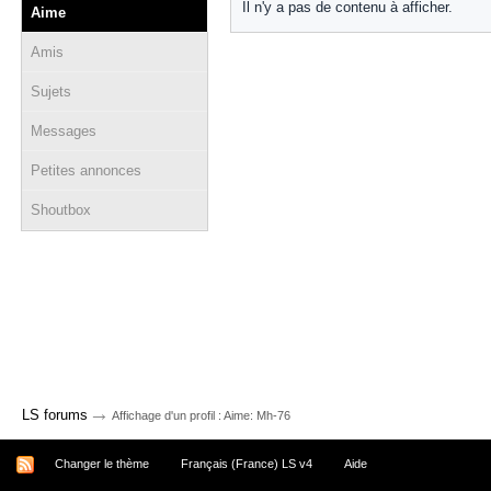
Il n'y a pas de contenu à afficher.
Aime
Amis
Sujets
Messages
Petites annonces
Shoutbox
→
LS forums
Affichage d'un profil : Aime: Mh-76
Changer le thème
Français (France) LS v4
Aide