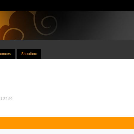
nnonces
Shoutbox
11 22:50