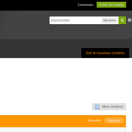
Connexion
Créer un compte
Membres
Voir le nouveau contenu
Mon contenu
Donné(s)
Reçu(s)