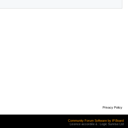
Privacy Policy
Community Forum Software by IP.Board
Licence accordée à : Logic Sunrise Ltd