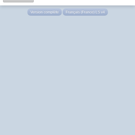
Version complète
Français (France) LS v4