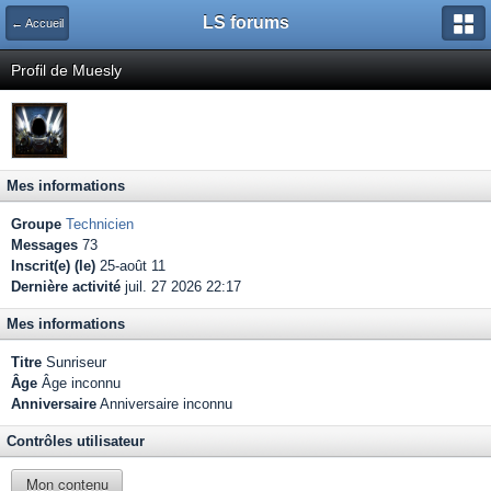
LS forums
← Accueil
Profil de Muesly
Mes informations
Groupe
Technicien
Messages
73
Inscrit(e) (le)
25-août 11
Dernière activité
juil. 27 2026 22:17
Mes informations
Titre
Sunriseur
Âge
Âge inconnu
Anniversaire
Anniversaire inconnu
Contrôles utilisateur
Mon contenu