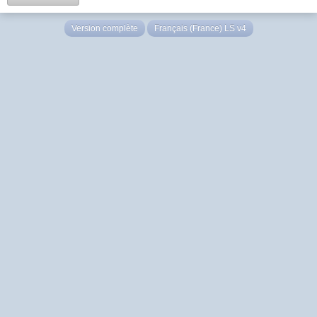
Version complète
Français (France) LS v4