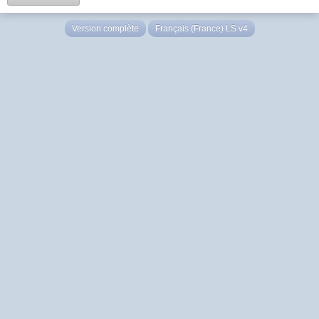
Version complète
Français (France) LS v4