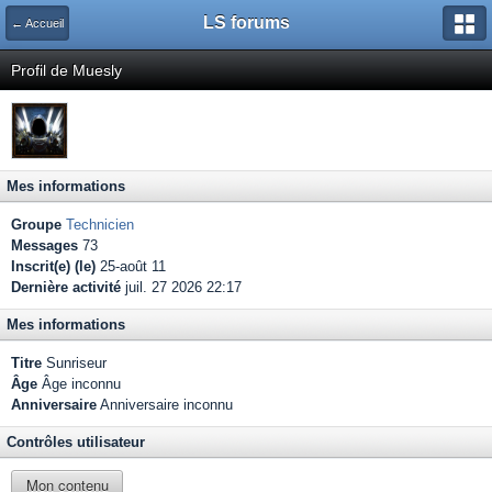
LS forums
← Accueil
Profil de Muesly
Mes informations
Groupe
Technicien
Messages
73
Inscrit(e) (le)
25-août 11
Dernière activité
juil. 27 2026 22:17
Mes informations
Titre
Sunriseur
Âge
Âge inconnu
Anniversaire
Anniversaire inconnu
Contrôles utilisateur
Mon contenu