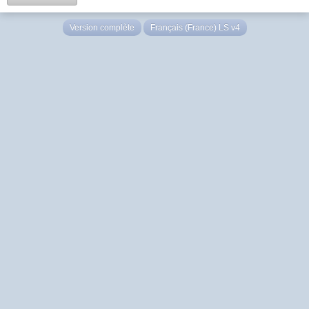
Version complète
Français (France) LS v4