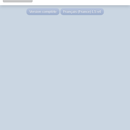
Version complète
Français (France) LS v4