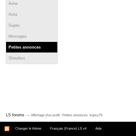
Aime
Amis
Sujets
Messages
Petites annonces
Shoutbox
→
LS forums
Affichage d'un profil : Petites annonces: kopsy79
Changer le thème
Français (France) LS v4
Aide