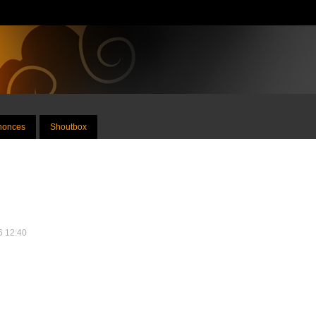
nnonces
Shoutbox
26 12:40