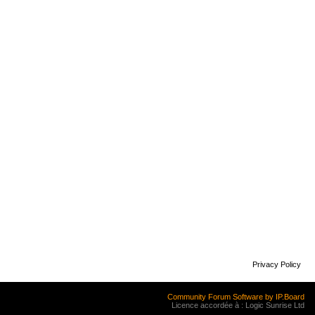
Privacy Policy
Community Forum Software by IP.Board
Licence accordée à : Logic Sunrise Ltd