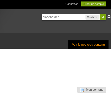
Connexion
Créer un compte
Membres
Voir le nouveau contenu
Mon contenu