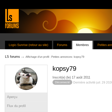
Logic-Sunrise (retour au site)
Forums
Membres
Petites a
→
LS forums
Affichage d'un profil : Petites annonces: kopsy79
kopsy79
Inscrit(e) (le) 17 août 2011
Déconnecté
Dernière activité juil. 29 20
Aperçu
Flux du profil