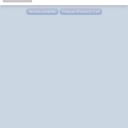
Version complète
Français (France) LS v4