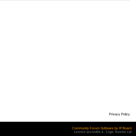
Privacy Policy
Community Forum Software by IP.Board
Licence accordée à : Logic Sunrise Ltd