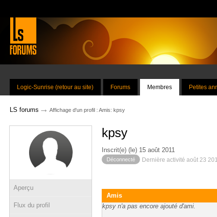
Logic-Sunrise (retour au site)
Forums
Membres
Petites a
→
LS forums
Affichage d'un profil : Amis: kpsy
kpsy
Inscrit(e) (le) 15 août 2011
Déconnecté
Dernière activité août 23 20
Aperçu
Amis
Flux du profil
kpsy n'a pas encore ajouté d'ami.