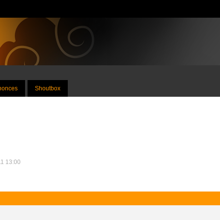
nnonces
Shoutbox
11 13:00