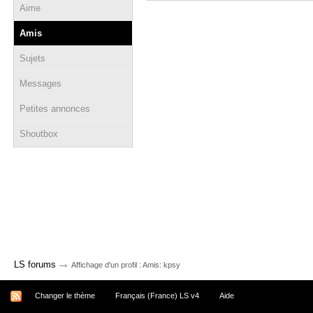
Aime
Amis
Sujets
Messages
Petites annonces
Shoutbox
→
LS forums
Affichage d'un profil : Amis: kpsy
Changer le thème
Français (France) LS v4
Aide