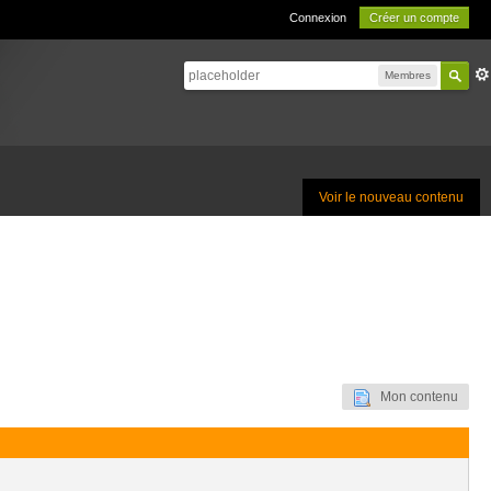
Connexion
Créer un compte
Membres
Voir le nouveau contenu
Mon contenu