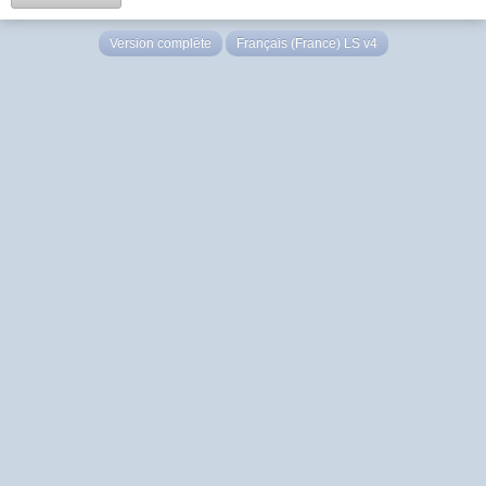
Version complète
Français (France) LS v4