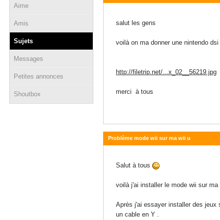
Aime
17 octobre 2014 - 12:35
salut les gens
Amis
Sujets
voilà on ma donner une nintendo dsi 
Messages
http://filetrip.net/...x_02__56219.jpg
Petites annonces
merci à tous
Shoutbox
Problème mode wii sur ma wii u
10 juin 2014 - 10:16
Salut à tous
voilà j'ai installer le mode wii sur m
Après j'ai essayer installer des jeu
un cable en Y .