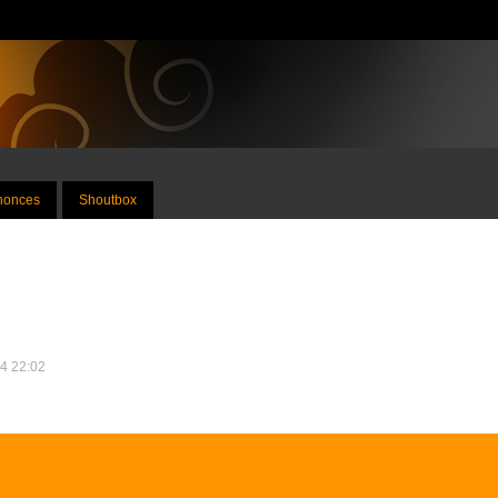
nnonces
Shoutbox
14 22:02