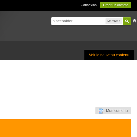
Connexion
Créer un compte
Membres
Voir le nouveau contenu
Mon contenu