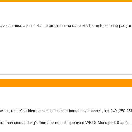
avec la mise à jour 1.4.5, le problème ma carte r4 v1.4 ne fonctionne pas j'a
a wii u , tout c'est bien passer j'ai installer homebrew channel , ios 249 ,250,25
x sur mon disque dur ,j'ai formater mon disque avec WBFS Manager 3.0 après j'