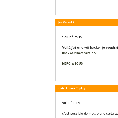
jeu Karaoké
03 juin 2014 - 17:44
Salut à tous..
Voilà j'ai une wii hacker je voudr
usb . Comment faire ???
MERCI à TOUS
carte Action Replay
21 mai 2014 - 11:02
salut à tous ...
c'est possible de mettre une carte ac