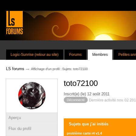
Logic-Sunrise (retour au site)
Forums
Membres
Petites a
→
LS forums
Affichage d'un profil : Sujets: toto72100
toto72100
Inscrit(e) (le) 12 août 2011
Déconnecté
Dernière activité nov. 02 20
Aperçu
Sujets que j'ai initiés
Flux du profil
problème carte r4 v1.4