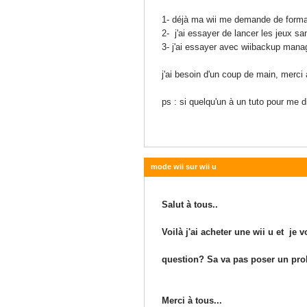
1- déjà ma wii me demande de forma
2- j'ai essayer de lancer les jeux sa
3- j'ai essayer avec wiibackup manag
j'ai besoin d'un coup de main, merci 
ps : si quelqu'un à un tuto pour me d
mode wii sur wii u
04 juin 2014 - 15:17
Salut à tous..
Voilà j'ai acheter une wii u et je 
question? Sa va pas poser un pro
Merci à tous...