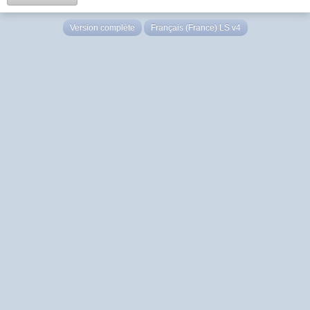
Version complète
Français (France) LS v4