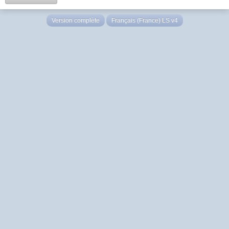
Version complète
Français (France) LS v4