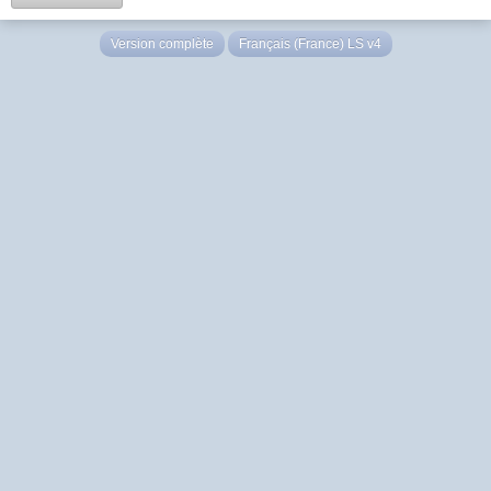
Version complète
Français (France) LS v4