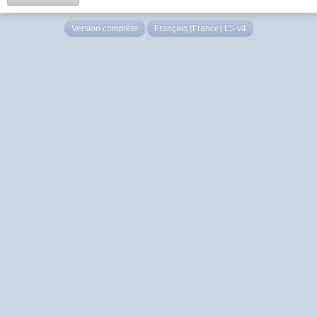
Version complète
Français (France) LS v4