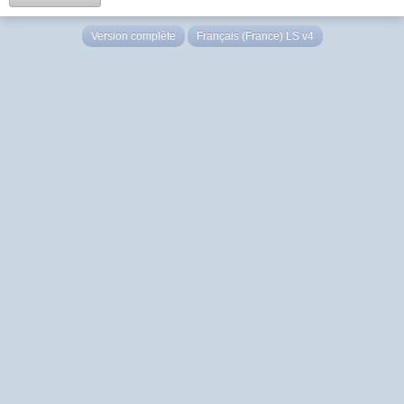
Version complète
Français (France) LS v4