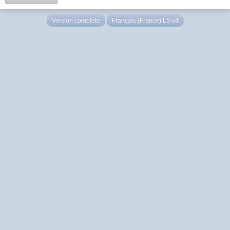
Version complète
Français (France) LS v4