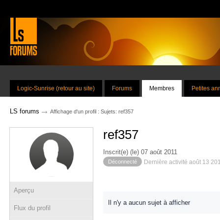
Logic-Sunrise (retour au site)
Forums
Membres
Petites a
→
LS forums
Affichage d'un profil : Sujets: ref357
ref357
Inscrit(e) (le) 07 août 2011
Déconnecté
Dernière activité août 13 20
Aperçu
Il n'y a aucun sujet à afficher
Flux du profil