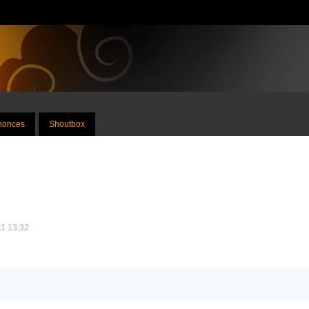
nnonces
Shoutbox
11 13:32