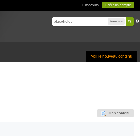
Connexion
Créer un compte
Membres
Voir le nouveau contenu
Mon contenu