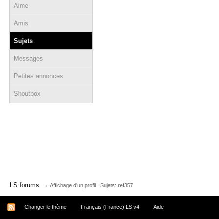
Aime
Amis
Sujets
Messages
Petites annonces
Shoutbox
→
LS forums
Affichage d'un profil : Sujets: ref357
Changer le thème
Français (France) LS v4
Aide