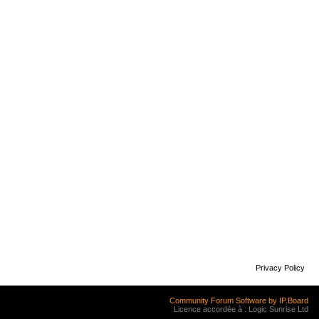
Privacy Policy
Community Forum Software by IP.Board
Licence accordée à : Logic Sunrise Ltd