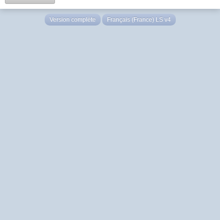
Version complète
Français (France) LS v4