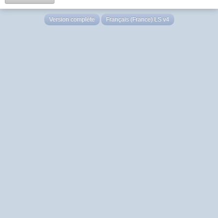
Version complète
Français (France) LS v4